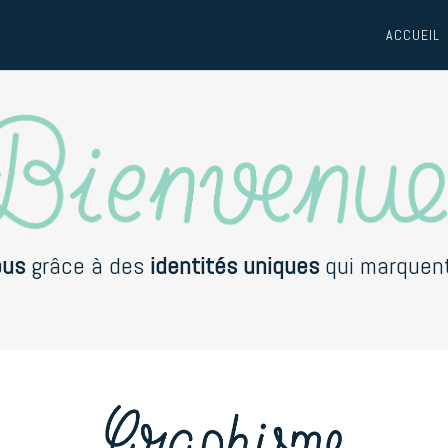
ACCUEIL
lance à Bordeaux | Création de Logos, Jeux de cartes et Films d’anim
ous
grâce à des
identités uniques
qui marquent 