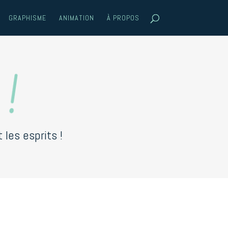
GRAPHISME
ANIMATION
À PROPOS
ation
les esprits !