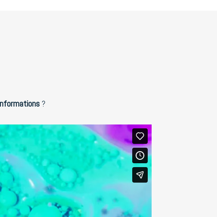
’informations
?