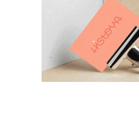
Projets de Graphisme et de Films d’Animation
Claire Lacroix Design Direction Artistique Directrice ar