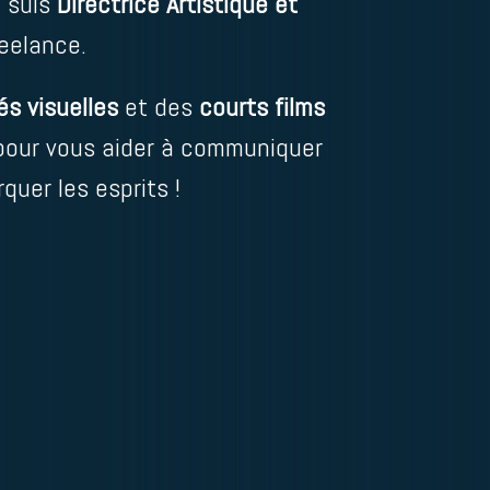
e suis
Directrice Artistique et
eelance.
és visuelles
et des
courts films
pour vous aider à communiquer
quer les esprits !